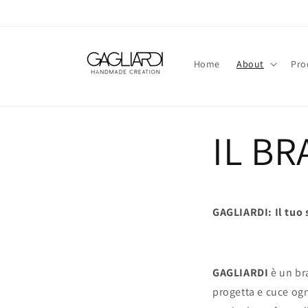
Skip to
content
Home
About
Pro
IL B
GAGLIARDI: Il tuo 
GAGLIARDI
è un br
progetta e cuce ogn