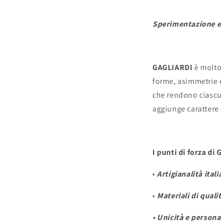
Sperimentazione e 
GAGLIARDI
è molto
forme, asimmetrie e 
che rendono ciascun
aggiunge carattere 
I punti di forza di
•
Artigianalità ital
•
Materiali di quali
•
Unicità e persona