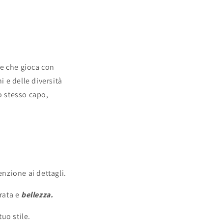
le che gioca con
i e delle diversità
o stesso capo,
nzione ai dettagli.
rata e
bellezza.
tuo stile.