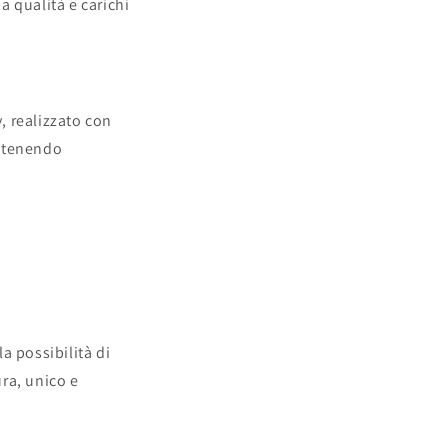
i
a qualità e carichi
o
n
y
, realizzato con
antenendo
la possibilità di
ra, unico e