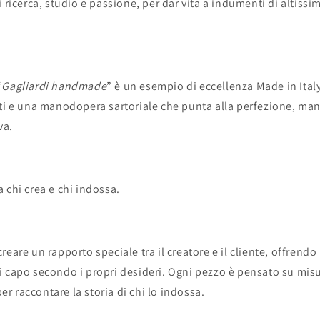
 ricerca, studio e passione, per dar vita a indumenti di altissim
“
Gagliardi handmade
”
è un esempio di eccellenza
Made in Ital
ati e una manodopera sartoriale che punta alla perfezione, m
va.
 chi crea e chi indossa.
eare un rapporto speciale tra il creatore e il cliente, offrendo 
 capo secondo i propri desideri. Ogni pezzo è pensato su misu
 per raccontare la storia di chi lo indossa.