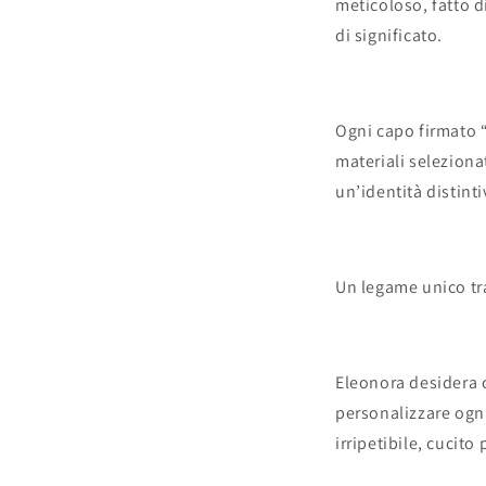
meticoloso, fatto di
di significato.
Ogni capo firmato
materiali selezion
un’identità distinti
Un legame unico tra
Eleonora desidera cr
personalizzare ogni
irripetibile, cucito