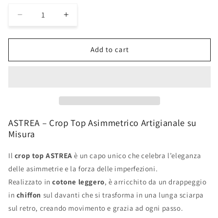
Decrease
Increase
quantity
quantity
for
for
ASTREA
ASTREA
Add to cart
crop
crop
top
top
ASTREA – Crop Top Asimmetrico Artigianale su
Misura
Il
crop top ASTREA
è un capo unico che celebra l’eleganza
delle asimmetrie e la forza delle imperfezioni.
Realizzato in
cotone leggero
, è arricchito da un drappeggio
in
chiffon
sul davanti che si trasforma in una lunga sciarpa
sul retro, creando movimento e grazia ad ogni passo.