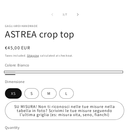
of
1
/
7
GAGLIARDIHANDMADE
ASTREA crop top
Regular
€45,00 EUR
price
Taxes included.
Shipping
calculated at checkout.
Colore:
Bianco
Bianco
Nero
Dimensione
XS
S
M
L
SU MISURA! Non ti riconosci nelle tue misure nella
tabella in foto? Scrivimi le tue misure seguendo
l’ultima griglia (es: misura vita, seno, fianchi)
Quantity