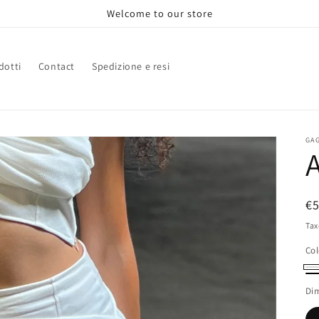
Welcome to our store
dotti
Contact
Spedizione e resi
GA
R
€
pr
Tax
Col
Bi
Ne
Di