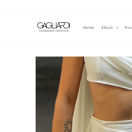
Skip to
content
Home
About
Pro
Skip to
product
information