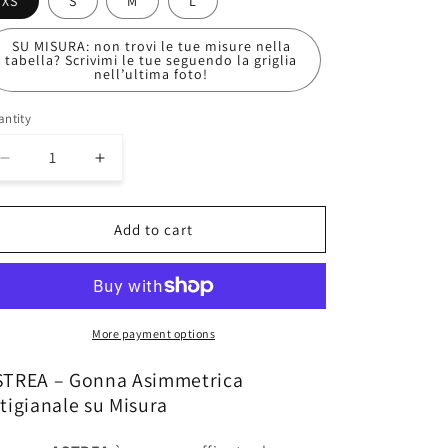
i
XS
S
M
L
o
SU MISURA: non trovi le tue misure nella
tabella? Scrivimi le tue seguendo la griglia
n
nell’ultima foto!
ntity
Decrease
Increase
quantity
quantity
for
for
ASTREA
ASTREA
Add to cart
skirt
skirt
More payment options
STREA – Gonna Asimmetrica
tigianale su Misura