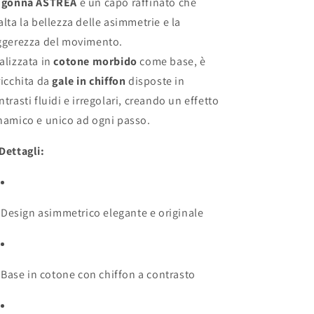
a
gonna ASTREA
è un capo raffinato che
alta la bellezza delle asimmetrie e la
ggerezza del movimento.
alizzata in
cotone morbido
come base, è
ricchita da
gale in chiffon
disposte in
ntrasti fluidi e irregolari, creando un effetto
namico e unico ad ogni passo.
Dettagli:
Design asimmetrico elegante e originale
Base in cotone con chiffon a contrasto