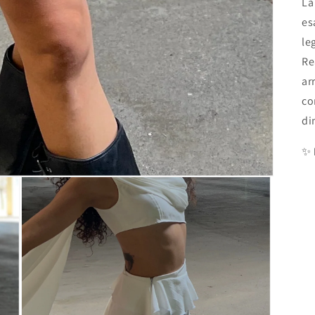
L
es
le
Re
ar
co
di
✨