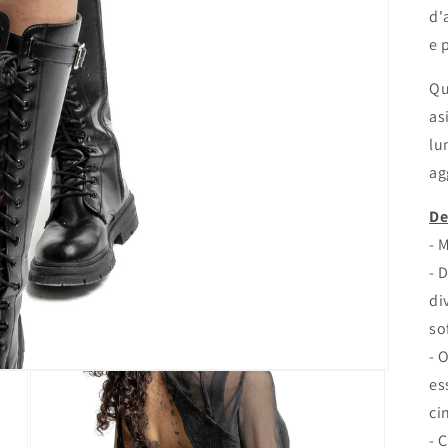
d'
e 
Qu
as
lu
ag
De
- 
- 
di
so
- 
es
ci
- 