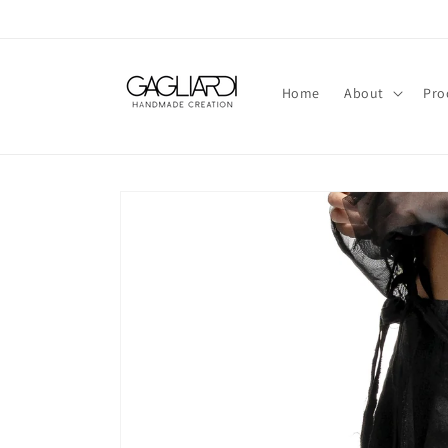
Skip to
content
Home
About
Pro
Skip to
product
information