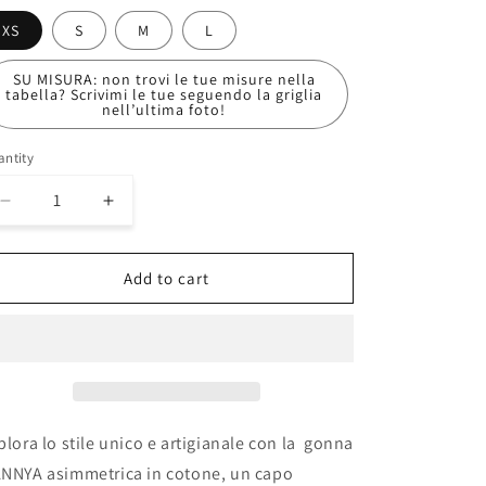
i
XS
S
M
L
o
n
SU MISURA: non trovi le tue misure nella
tabella? Scrivimi le tue seguendo la griglia
nell’ultima foto!
ntity
Decrease
Increase
quantity
quantity
for
for
HANNYA
HANNYA
Add to cart
SKIRT
SKIRT
plora lo stile unico e artigianale con la gonna
NNYA asimmetrica in cotone, un capo