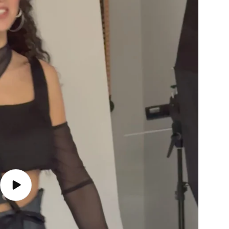
Play
video