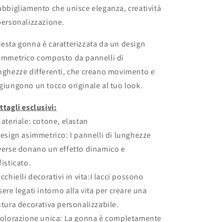
abbigliamento che unisce eleganza, creatività
personalizzazione.
esta gonna è caratterizzata da un design
immetrico composto da pannelli di
nghezze differenti, che creano movimento e
giungono un tocco originale al tuo look.
ttagli esclusivi:
Materiale: cotone, elastan
Design asimmetrico: I pannelli di lunghezze
verse donano un effetto dinamico e
fisticato.
Occhielli decorativi in vita:I lacci possono
sere legati intorno alla vita per creare una
ntura decorativa personalizzabile.
Colorazione unica: La gonna è completamente