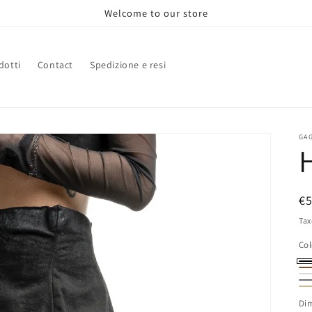
Welcome to our store
dotti
Contact
Spedizione e resi
GA
R
€
pr
Tax
Col
Ne
Ma
Bi
Gr
Be
Di