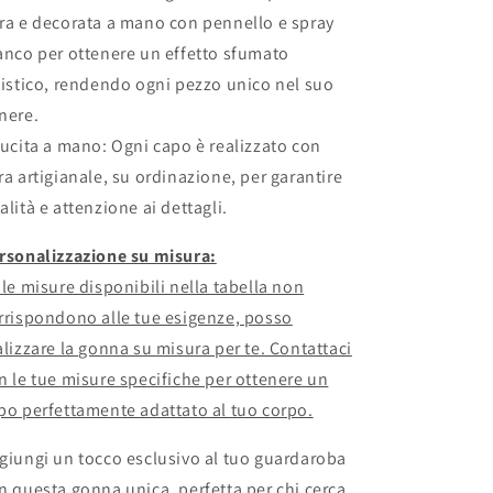
ra e decorata a mano con pennello e spray
anco per ottenere un effetto sfumato
tistico, rendendo ogni pezzo unico nel suo
nere.
Cucita a mano: Ogni capo è realizzato con
ra artigianale, su ordinazione, per garantire
alità e attenzione ai dettagli.
rsonalizzazione su misura:
 le misure disponibili nella tabella non
rrispondono alle tue esigenze, posso
alizzare la gonna su misura per te. Contattaci
n le tue misure specifiche per ottenere un
po perfettamente adattato al tuo corpo.
giungi un tocco esclusivo al tuo guardaroba
n questa gonna unica, perfetta per chi cerca