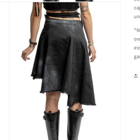
Open
ca
media
3
un
in
modal
*N
or
es
ga