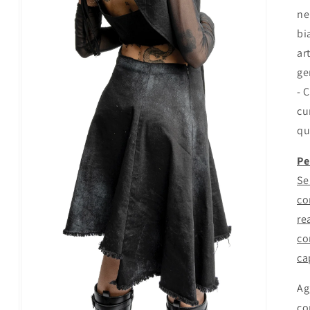
ne
bi
ar
ge
- 
cu
qu
Pe
Se
co
re
co
ca
Ag
co